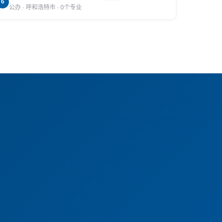
6
公办 · 呼和浩特市 · 0个专业