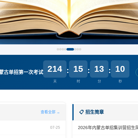
214
15
13
09
:
:
:
内蒙古单招第一次考试
天
时
分
秒
📋 招生简章
查看全部 →
2026年内蒙古单招集训营招生
07-25